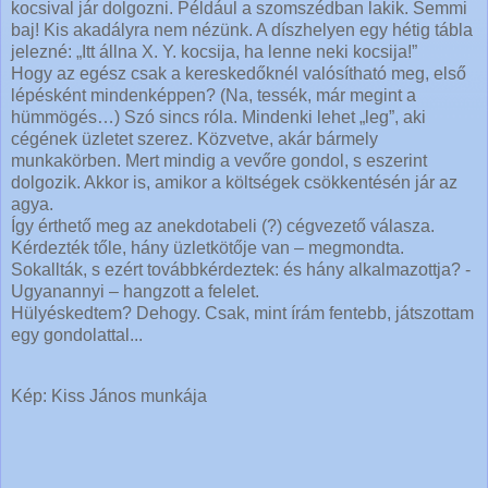
kocsival jár dolgozni. Például a szomszédban lakik. Semmi
baj! Kis akadályra nem nézünk. A díszhelyen egy hétig tábla
jelezné: „Itt állna X. Y. kocsija, ha lenne neki kocsija!”
Hogy az egész csak a kereskedőknél valósítható meg, első
lépésként mindenképpen? (Na, tessék, már megint a
hümmögés…) Szó sincs róla. Mindenki lehet „leg”, aki
cégének üzletet szerez. Közvetve, akár bármely
munkakörben. Mert mindig a vevőre gondol, s eszerint
dolgozik. Akkor is, amikor a költségek csökkentésén jár az
agya.
Így érthető meg az anekdotabeli (?) cégvezető válasza.
Kérdezték tőle, hány üzletkötője van – megmondta.
Sokallták, s ezért továbbkérdeztek: és hány alkalmazottja? -
Ugyanannyi – hangzott a felelet.
Hülyéskedtem? Dehogy. Csak, mint írám fentebb, játszottam
egy gondolattal...
Kép: Kiss János munkája