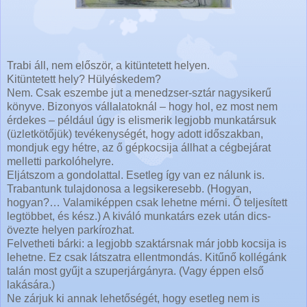
Trabi áll, nem először, a kitüntetett helyen.
Kitüntetett hely? Hülyéskedem?
Nem. Csak eszembe jut a menedzser-sztár nagysikerű
könyve. Bizonyos vállalatoknál – hogy hol, ez most nem
érdekes – például úgy is elismerik legjobb munkatársuk
(üzletkötőjük) tevékenységét, hogy adott időszakban,
mondjuk egy hétre, az ő gépkocsija állhat a cégbejárat
melletti parkolóhelyre.
Eljátszom a gondolattal. Esetleg így van ez nálunk is.
Trabantunk tulajdonosa a legsikeresebb. (Hogyan,
hogyan?… Valamiképpen csak lehetne mérni. Ő teljesített
legtöbbet, és kész.) A kiváló munkatárs ezek után dics-
övezte helyen parkírozhat.
Felvetheti bárki: a legjobb szaktársnak már jobb kocsija is
lehetne. Ez csak látszatra ellentmondás. Kitűnő kollégánk
talán most gyűjt a szuperjárgányra. (Vagy éppen első
lakására.)
Ne zárjuk ki annak lehetőségét, hogy esetleg nem is