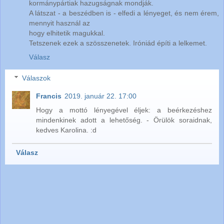
kormánypártiak hazugságnak mondják.
A látszat - a beszédben is - elfedi a lényeget, és nem érem,
mennyit használ az
hogy elhitetik magukkal.
Tetszenek ezek a szösszenetek. Iróniád építi a lelkemet.
Válasz
Válaszok
Francis
2019. január 22. 17:00
Hogy a mottó lényegével éljek: a beérkezéshez
mindenkinek adott a lehetőség. - Örülök soraidnak,
kedves Karolina. :d
Válasz