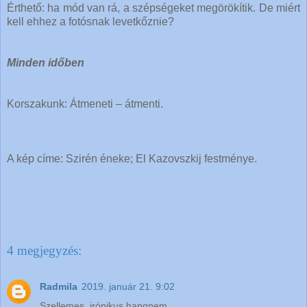
Érthető: ha mód van rá, a szépségeket megörökítik. De miért
kell ehhez a fotósnak levetkőznie?
Minden időben
Korszakunk: Átmeneti – átmenti.
A kép címe: Szirén éneke; El Kazovszkij festménye.
4 megjegyzés:
Radmila
2019. január 21. 9:02
Szellemes, irónikus hangnem .