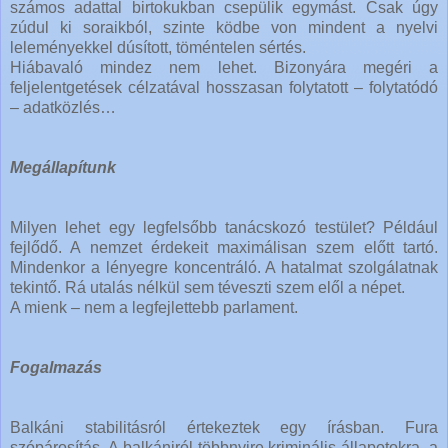
számos adattal birtokukban csepülik egymást. Csak úgy
zúdul ki soraikból, szinte ködbe von mindent a nyelvi
leleményekkel dúsított, töméntelen sértés.
Hiábavaló mindez nem lehet. Bizonyára megéri a
feljelentgetések célzatával hosszasan folytatott – folytatódó
– adatközlés…
Megállapítunk
Milyen lehet egy legfelsőbb tanácskozó testület? Például
fejlődő. A nemzet érdekeit maximálisan szem előtt tartó.
Mindenkor a lényegre koncentráló. A hatalmat szolgálatnak
tekintő. Rá utalás nélkül sem téveszti szem elől a népet.
A mienk – nem a legfejlettebb parlament.
Fogalmazás
Balkáni stabilitásról értekeztek egy írásban. Fura
szópárosítás. A balkániról többnyire kriminális állapotokra, a