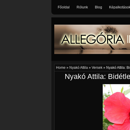
Főoldal
Rólunk
Blog
Képalkotáso
Home
»
Nyakó Attila
»
Versek
»
Nyakó Attila: B
Nyakó Attila: Bidétl