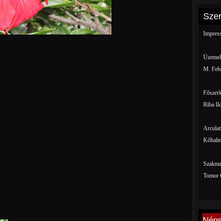
Szer
Impres
Üzemelt
M. Fehé
Főszerk
Riba Il
Arculat
Kőhalm
Szakmai
Tomor 
Néps