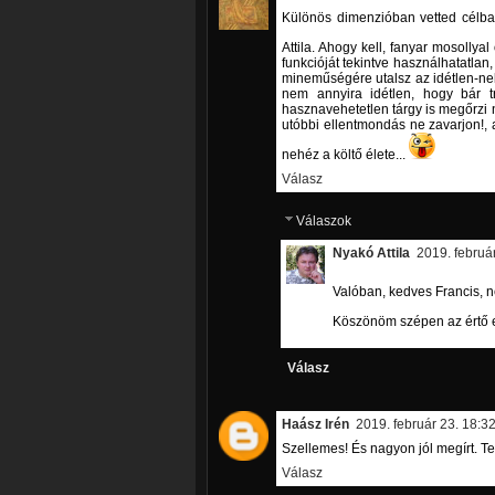
Különös dimenzióban vetted célba a
Attila. Ahogy kell, fanyar mosollyal
funkcióját tekintve használhatatlan,
mineműségére utalsz az idétlen-nel
nem annyira idétlen, hogy bár t
hasznavehetetlen tárgy is megőrzi 
utóbbi ellentmondás ne zavarjon!, a
nehéz a költő élete...
Válasz
Válaszok
Nyakó Attila
2019. február
Valóban, kedves Francis, n
Köszönöm szépen az értő 
Válasz
Haász Irén
2019. február 23. 18:3
Szellemes! És nagyon jól megírt. Tet
Válasz