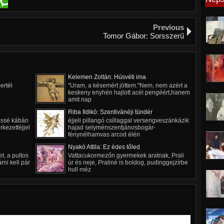
Previous
Tomor Gábor: Sorsszerű
Kelemen Zoltán: Húsvéti ima
ertél
"Uram, a késemért jöttem."Nem, nem azért a
keskeny enyhén hajlott acél pengéért,hanem
amit nap
Riba Ildikó: Szentivánéji tündér
kissé kábán
éjjeli pillangó csillaggal versengveszánkázik
rkezettéjjel
hajad selyménszentjánosbogár-
fénynélhamvas arcod élén
Nyakó Attila: Ez édes tőled
et, a pultos
Vattacukormezőn gyermekek aratnak, Prali
rni kell pár
úr és neje, Praliné is boldog, pudinggejzírbe
hull méz