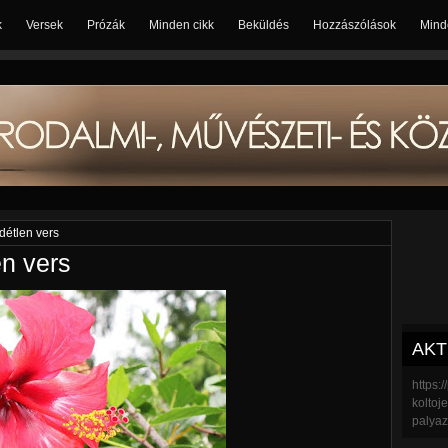
k
Versek
Prózák
Minden cikk
Beküldés
Hozzászólások
Mind
idétlen vers
en vers
AKT
https:
koltoj
palyaz