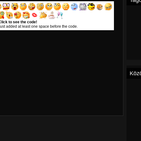
Tag
Click to see the code!
ust added at least one space before the code.
Köz