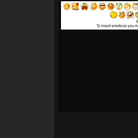
To insert emoticon you m