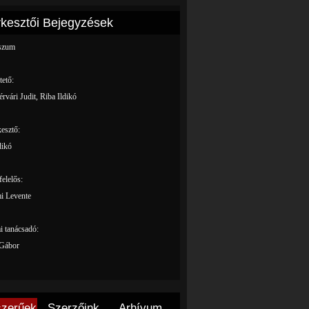
kesztői Bejegyzések
szum
ető:
rvári Judit, Riba Ildikó
esztő:
dikó
felelős:
i Levente
 tanácsadó:
Gábor
zerűek
Szerzőink
Arhívum