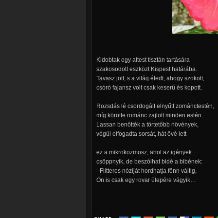
Kidobtak egy altest tisztán tartására
szakosodott eszközt Kispest határába.
Tavasz jött, s a világ éledt, ahogy szokott,
csóró fajansz volt csak keserű és kopott.
Rozsdás lé csordogált elnyűtt zománctestén,
míg körötte románc zajlott minden estén.
Lassan benőtték a törtetőbb növények,
végül elfogadta sorsát, hát övé lett
ez a mikrokozmosz, ahol az igények
csöppnyik, de beszólhat bidé a bibének:
- Flitteres nóziját hordhatja fönn váltig,
Ön is csak egy rovar ülepére vágyik…