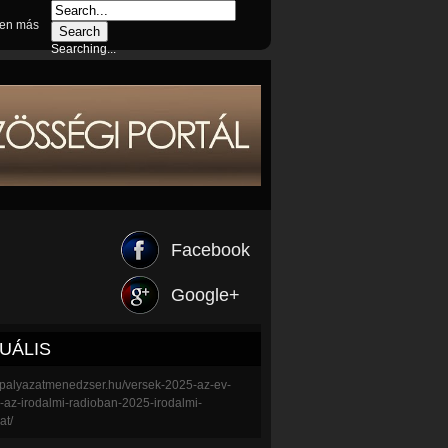
en más
Searching...
Facebook
Google+
UÁLIS
//palyazatmenedzser.hu/versek-2025-az-ev-
e-az-irodalmi-radioban-2025-irodalmi-
at/