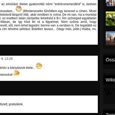
z elmúlást, illetve gyakoroltál némi "erkölcsnemesítést" is, kedves
 olvastam...
(Mindenesetre tűnődtem egy keveset a címen. Mivel
 kidobott tárgyról írtál, akár rendben is volna. De mi van, ha a munkád
; ez esetben talán zárójelbe tehetnéd a B-t. Ám szöveged egyáltalán
réfásan, de így hívd fel rá a figyelmet. Nem szólva arról, hogy
nevét, sőt, nem lehet tagadni: benne van a versben is. De legalább ez
 cím lehetne például: Bidétlen tavasz... (Vagy más, jobb.) Hiába, no,
 9. 13:29
Össz
ehéz a bányászok élete...
elemzést!
Wiki
2
szett, gratulálok.