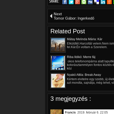
SHARE:
Next
Tomor Gábor: Ingerkedő
Related Post
Mátay Melinda Mária: Kár
Elküldtél.Harcoltál velem.Nem ism
fel.Kár.Én voltam a Szerelem.
Riba Ildikó: Merre fáj
okos telefonompárna alatt lapult
kotorásztammilyen fontos közlés é
köz
Nyakó Attila: Break Away
Kértem elvitelre egy szebb, új élet
azt mondta, sajnálja, még lehet, vá
3 megjegyzés :
Francis
2019. február 6. 22:05