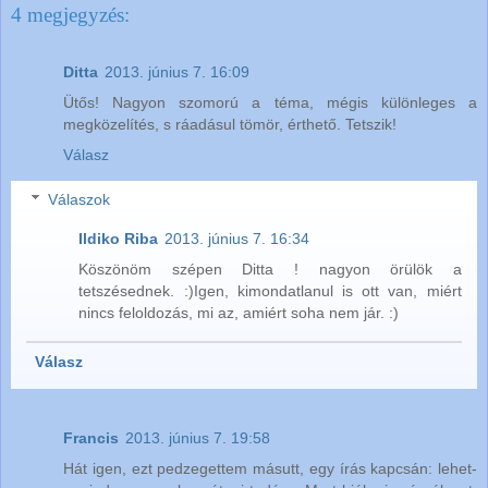
4 megjegyzés:
Ditta
2013. június 7. 16:09
Ütős! Nagyon szomorú a téma, mégis különleges a
megközelítés, s ráadásul tömör, érthető. Tetszik!
Válasz
Válaszok
Ildiko Riba
2013. június 7. 16:34
Köszönöm szépen Ditta ! nagyon örülök a
tetszésednek. :)Igen, kimondatlanul is ott van, miért
nincs feloldozás, mi az, amiért soha nem jár. :)
Válasz
Francis
2013. június 7. 19:58
Hát igen, ezt pedzegettem másutt, egy írás kapcsán: lehet-