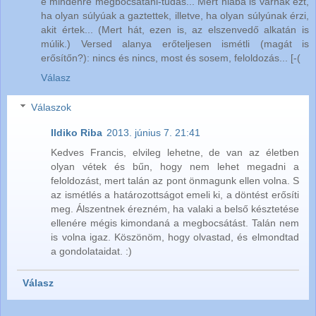
e mindenre megbocsátani-tudás... Mert hiába is várnák ezt,
ha olyan súlyúak a gaztettek, illetve, ha olyan súlyúnak érzi,
akit értek... (Mert hát, ezen is, az elszenvedő alkatán is
múlik.) Versed alanya erőteljesen ismétli (magát is
erősítőn?): nincs és nincs, most és sosem, feloldozás... [-(
Válasz
Válaszok
Ildiko Riba
2013. június 7. 21:41
Kedves Francis, elvileg lehetne, de van az életben
olyan vétek és bűn, hogy nem lehet megadni a
feloldozást, mert talán az pont önmagunk ellen volna. S
az ismétlés a határozottságot emeli ki, a döntést erősíti
meg. Álszentnek érezném, ha valaki a belső késztetése
ellenére mégis kimondaná a megbocsátást. Talán nem
is volna igaz. Köszönöm, hogy olvastad, és elmondtad
a gondolataidat. :)
Válasz